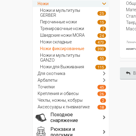
Обща
Ножи
Мате
Ножи и мультитулы
25
GERBER
Стал
Перочинные ножи
15
Твер
Тренировочные ножи
Масс
7
Шведские ножи MORA
24
Ножи складные
473
Технич
Ножи фиксированные
393
носит 
Ножи и мультитулы
55
GANZO
Ножи для Выживания
115
В
Для охотника
Арбалеты
Точилки
45
Крепления и обвесы
26
Чехлы, ножны, кобуры
2
Аксессуары к пневматике
18
Походное
снаряжение
Рюкзаки и
подсумки