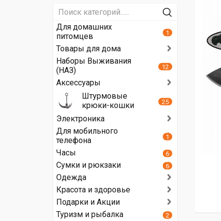
Для домашних
1
питомцев
Товары для дома
Наборы Выживания
12
(НАЗ)
Аксессуары
Штурмовые
25
крюки-кошки
Электроника
Для мобильного
1
телефона
Часы
6
Сумки и рюкзаки
6
Одежда
Красота и здоровье
Подарки и Акции
Туризм и рыбалка
2