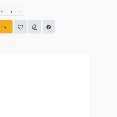
+
-
зину