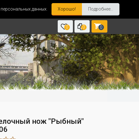
и персональных данных.
Хорошо!
Подробнее...
0
0
0
елочный нож "Рыбный"
06