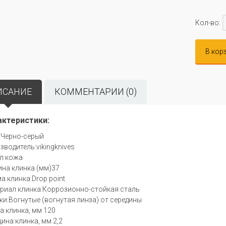
Кол-во:
В кор
ИСАНИЕ
КОММЕНТАРИИ (0)
актеристики:
:Черно-серый
зводитель:vikingknives
л:кожа
на клинка (мм)37
а клинка:Drop point
риал клинка:Коррозионно-стойкая сталь
ки:Вогнутые (вогнутая линза) от середины
а клинка, мм 120
ина клинка, мм 2,2