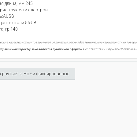
я длина, мм 245
риал рукояти:эластрон
ь:AUS8
дость стали 56-58
а, гр.140
еские характеристики товара могут отличаться, уточняйте технические характеристики товара
справочный характер и не является публичной офертой
в соответствии с пунктом 2 статьи 43
ернуться к: Ножи фиксированные