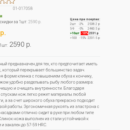
01-017058
и
Цена при покупке:
 скидки за 1шт:
2590 р.
2шт
-2%
2538.2 р
5-9
-5%
2460.5 р
р.
>10шт
-10%
2331 р
>100
-15%
2201.5 р
2590 р.
 1шт:
ый предназначен для тех, кто предпочитает иметь
, который перекрывает большинство задач.
я форме клинка с повышением обуха к кончику,
жом удобно разделывать рыбу любого размера:
чешую и очищать внутренности. Благодаря
спускам нож легко режет материалы любой
и, а за счет широкого обуха прекрасно подходит
вой работы. Эргономичная рукоять из эластрона с
насадками отлично сидит в руке при любом типе
Клинок ножа выполнен из стали устойчивой к
 и закален до 57-59 HRC.