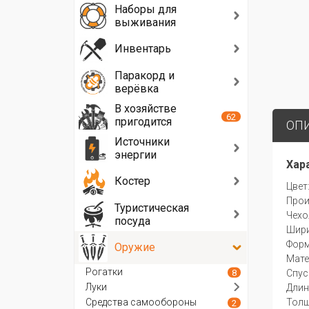
Наборы для
выживания
Инвентарь
Паракорд и
верёвка
В хозяйстве
62
пригодится
ОП
Источники
энергии
Хар
Костер
Цвет
Прои
Туристическая
Чехо
посуда
Шири
Форм
Оружие
Мате
Рогатки
8
Спус
Луки
Длин
Средства самообороны
Толщ
2