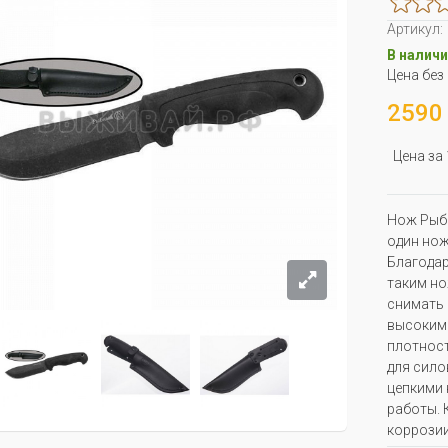
Артикул:
В наличи
Цена без
2590 
Цена за
Нож Рыбн
один нож
Благодар
таким но
снимать 
высоким 
плотност
для сило
цепкими 
работы. 
коррозии