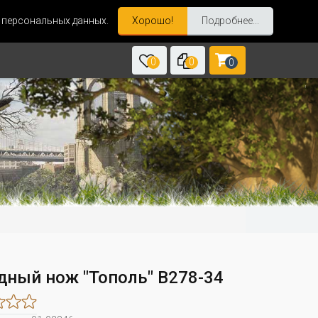
и персональных данных.
Хорошо!
Подробнее...
0
0
0
дный нож "Тополь" B278-34