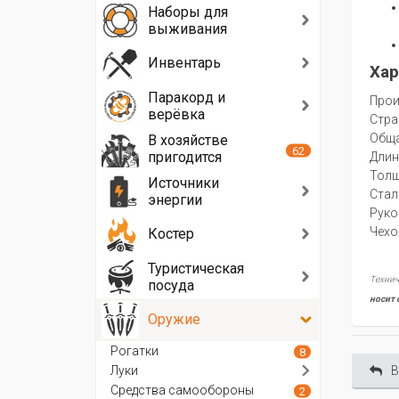
Наборы для
выживания
Инвентарь
Хар
Паракорд и
Прои
верёвка
Стра
Oбща
В хозяйстве
62
пригодится
Длин
Толщ
Источники
Стал
энергии
Руко
Чехо
Костер
Туристическая
Технич
посуда
носит 
Оружие
Рогатки
8
Луки
В
Средства самообороны
2