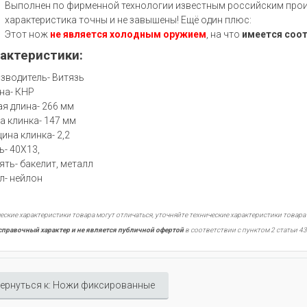
Выполнен по фирменной технологии известным российским произ
характеристика точны и не завышены! Ещё один плюс:
Этот нож
не является холодным оружием
, на что
имеется соо
актеристики:
зводитель- Витязь
на- КНР
я длина- 266 мм
а клинка- 147 мм
ина клинка- 2,2
ь- 40Х13,
ять- бакелит, металл
л- нейлон
еские характеристики товара могут отличаться, уточняйте технические характеристики товара
справочный характер и не является публичной офертой
в соответствии с пунктом 2 статьи 43
ернуться к: Ножи фиксированные