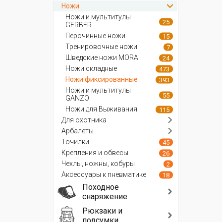
Ножи
Ножи и мультитулы
25
GERBER
Перочинные ножи
15
Тренировочные ножи
7
Шведские ножи MORA
24
Ножи складные
473
Ножи фиксированные
393
Ножи и мультитулы
55
GANZO
Ножи для Выживания
115
Для охотника
Арбалеты
Точилки
45
Крепления и обвесы
26
Чехлы, ножны, кобуры
2
Аксессуары к пневматике
18
Походное
снаряжение
Рюкзаки и
подсумки