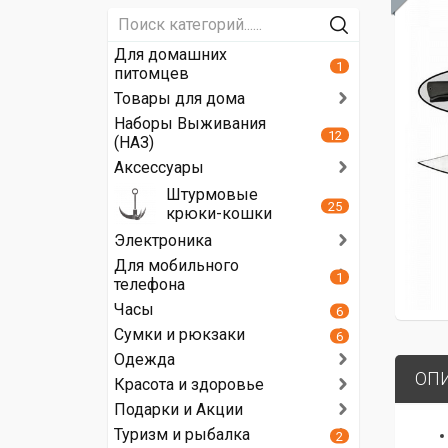
Для домашних
1
питомцев
Товары для дома
Наборы Выживания
12
(НАЗ)
Аксессуары
Штурмовые
25
крюки-кошки
Электроника
Для мобильного
1
телефона
Часы
6
Сумки и рюкзаки
6
Одежда
ОП
Красота и здоровье
Подарки и Акции
Туризм и рыбалка
2