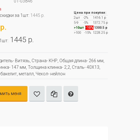
01-03846
з
Цена при покупке:
 скидки за 1шт:
1445 р.
2шт
-2%
1416.1 р
5-9
-5%
1372.75 р
р.
>10шт
-10%
1300.5 р
>100
-15%
1228.25 р
1445 р.
 1шт:
итель- Витязь, Страна- КНР, Oбщая длина- 266 мм,
нка- 147 мм, Толщина клинка- 2,2, Сталь- 40Х13,
 бакелит, металл, Чехол- нейлон
мить меня