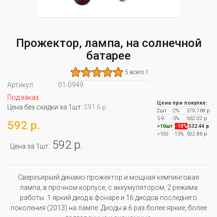
Прожектор, лампа, на солнечной
батарее
5 всего 1
Артикул:
01-0949
Под заказ
Цена при покупке:
Цена без скидки за 1шт:
591.6 р.
2шт
-2%
579.768 р
5-9
-5%
562.02 р
592 р.
>10шт
-10%
532.44 р
>100
-15%
502.86 р
592 р.
Цена за 1шт:
Сверхъяркий динамо прожектор и мощная кемпинговая
лампа, в прочном корпусе, с аккумулятором, 2 режима
работы. 1 яркий диод в фонаре и 16 диодов последнего
поколения (2013) на лампе. Диоды в 6 раз более яркие, более