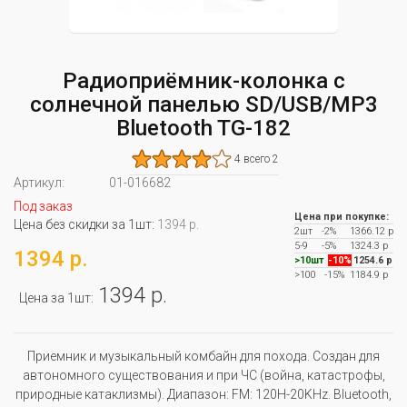
Радиоприёмник-колонка с
солнечной панелью SD/USB/MP3
Bluetooth TG-182
4 всего 2
Артикул:
01-016682
Под заказ
Цена при покупке:
Цена без скидки за 1шт:
1394 р.
2шт
-2%
1366.12 р
5-9
-5%
1324.3 р
1394 р.
>10шт
-10%
1254.6 р
>100
-15%
1184.9 р
1394 р.
Цена за 1шт:
Приемник и музыкальный комбайн для похода. Создан для
автономного существования и при ЧС (война, катастрофы,
природные катаклизмы). Диапазон: FM: 120H-20KHz. Bluetooth,