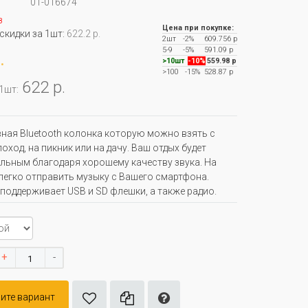
01-016674
з
Цена при покупке:
 скидки за 1шт:
622.2 р.
2шт
-2%
609.756 р
5-9
-5%
591.09 р
.
>10шт
-10%
559.98 р
>100
-15%
528.87 р
622 р.
 1шт:
ная Bluetooth колонка которую можно взять с
оход, на пикник или на дачу. Ваш отдых будет
льным благодаря хорошему качеству звука. На
легко отправить музыку с Вашего смартфона.
поддерживает USB и SD флешки, а также радио.
+
-
ите вариант