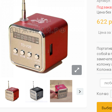
Артикул:
Под зака
Цена без
622 р
Цена за
Портатив
собой в п
замечате
колонку 
Колонка 
Кол-во:
Выбер