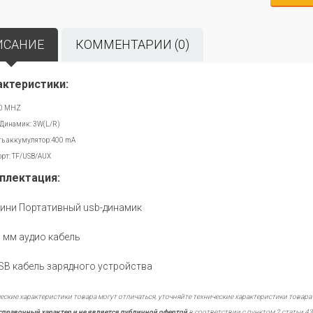
ИСАНИЕ
КОММЕНТАРИИ (0)
актеристики:
.0 MHZ
Динамик: 3W(L/R)
ь аккумулятор:400 mA
орт: TF/USB/AUX
плектация:
Мини Портативный usb-динамик
5 мм аудио кабель
USB кабель зарядного устройства
еские характеристики товара могут отличаться, уточняйте технические характеристики товара
справочный характер и не является публичной офертой
в соответствии с пунктом 2 статьи 43