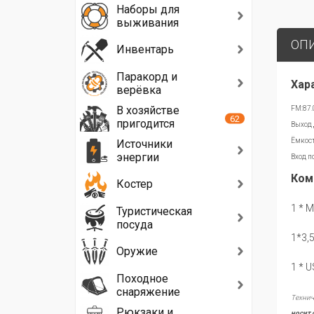
Наборы для
выживания
ОП
Инвентарь
Паракорд и
Хар
верёвка
В хозяйстве
FM:87
62
пригодится
Выход 
Ёмкост
Источники
энергии
Вход п
Ком
Костер
1 * 
Туристическая
посуда
1*3,
Оружие
1 * 
Походное
снаряжение
Технич
Рюкзаки и
носит 