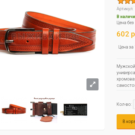
Артикул:
В наличи
Цена без
602 р
Цена за
Мужской 
универса
хромова
самостоя
Кол-во:
В кор