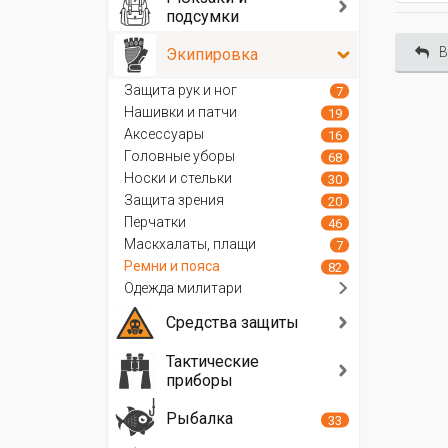
подсумки
В
Экипировка
Защита рук и ног
7
Нашивки и патчи
19
Аксессуары
16
Головные уборы
68
Носки и стельки
30
Защита зрения
20
Перчатки
46
Маскхалаты, плащи
7
Ремни и пояса
82
Одежда милитари
Средства защиты
Тактические
приборы
Рыбалка
33