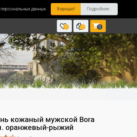
и персональных данных.
Хорошо!
Подробнее...
0
0
0
нь кожаный мужской Bora
м. оранжевый-рыжий