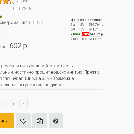
4 всего 1
01-02306
и
Цена при покупке:
 скидки за 1шт:
601.8 р.
2шт
-2%
589.764 р
5-9
-5%
571.71 р
.
>10шт
-10%
541.62 р
>100
-15%
511.53 р
602 р.
 1шт:
ремень из натуральной кожи. Стиль
льный, частично прошит вощеной нитью. Пряжка
я глянцевая. Ширина 33ммВозможна
тельная регулировка по длине .
+
-
зину