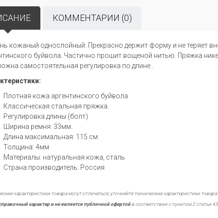
ИСАНИЕ
КОММЕНТАРИИ (0)
нь кожаный однослойный. Прекрасно держит форму и не теряет вн
нтинского буйвола. Частично прошит вощеной нитью. Пряжка нике
ожна самостоятельная регулировка по длине .
ктеристики:
Плотная кожа аргентинского буйвола
Классическая стальная пряжка.
Регулировка длины (болт)
Ширина ремня: 33мм.
Длина максимальная: 115 см.
Толщина: 4мм
Материалы: натуральная кожа, сталь
Страна производитель: Россия
еские характеристики товара могут отличаться, уточняйте технические характеристики товара
справочный характер и не является публичной офертой
в соответствии с пунктом 2 статьи 43