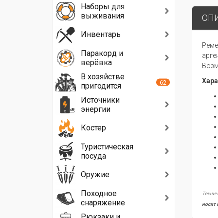
Наборы для
выживания
ОП
Инвентарь
Реме
Паракорд и
арге
верёвка
Возм
В хозяйстве
Хара
62
пригодится
Источники
энергии
Костер
Туристическая
посуда
Оружие
Походное
Технич
снаряжение
носит 
Рюкзаки и