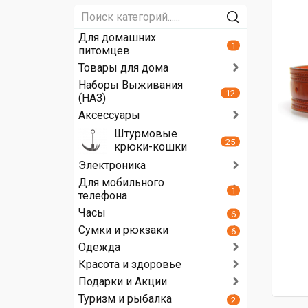
Для домашних
1
питомцев
Товары для дома
Наборы Выживания
12
(НАЗ)
Аксессуары
Штурмовые
25
крюки-кошки
Электроника
Для мобильного
1
телефона
Часы
6
Сумки и рюкзаки
6
Одежда
Красота и здоровье
Подарки и Акции
Туризм и рыбалка
2