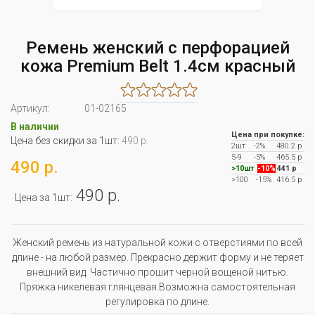
Ремень женский с перфорацией
кожа Premium Belt 1.4cм красный
Артикул:
01-02165
В наличии
Цена при покупке:
Цена без скидки за 1шт:
490 р.
2шт
-2%
480.2 р
5-9
-5%
465.5 р
490 р.
>10шт
-10%
441 р
>100
-15%
416.5 р
490 р.
Цена за 1шт:
Женский ремень из натуральной кожи с отверстиями по всей
длине - на любой размер. Прекрасно держит форму и не теряет
внешний вид. Частично прошит черной вощеной нитью.
Пряжка никелевая глянцевая.Возможна самостоятельная
регулировка по длине.