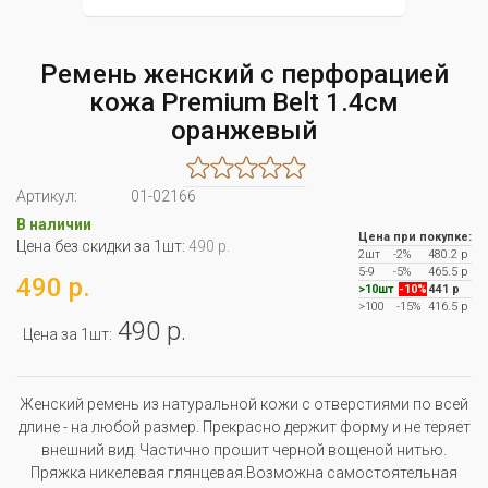
Ремень женский с перфорацией
кожа Premium Belt 1.4cм
оранжевый
Артикул:
01-02166
В наличии
Цена при покупке:
Цена без скидки за 1шт:
490 р.
2шт
-2%
480.2 р
5-9
-5%
465.5 р
490 р.
>10шт
-10%
441 р
>100
-15%
416.5 р
490 р.
Цена за 1шт:
Женский ремень из натуральной кожи с отверстиями по всей
длине - на любой размер. Прекрасно держит форму и не теряет
внешний вид. Частично прошит черной вощеной нитью.
Пряжка никелевая глянцевая.Возможна самостоятельная