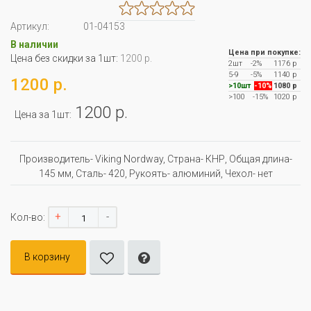
Артикул:
01-04153
В наличии
Цена при покупке:
Цена без скидки за 1шт:
1200 р.
2шт
-2%
1176 р
5-9
-5%
1140 р
1200 р.
>10шт
-10%
1080 р
>100
-15%
1020 р
1200 р.
Цена за 1шт:
Производитель- Viking Nordway, Страна- КНР, Oбщая длина-
145 мм, Сталь- 420, Рукоять- алюминий, Чехол- нет
+
-
Кол-во:
В корзину