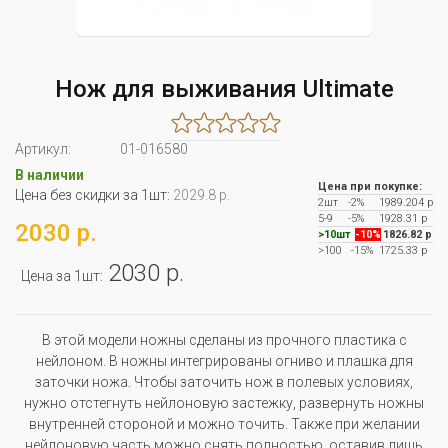
Нож для выживания Ultimate
Артикул:
01-016580
В наличии
Цена при покупке:
Цена без скидки за 1шт:
2029.8 р.
2шт
-2%
1989.204 р
5-9
-5%
1928.31 р
2030 р.
>10шт
-10%
1826.82 р
>100
-15%
1725.33 р
2030 р.
Цена за 1шт:
В этой модели ножны сделаны из прочного пластика с
нейлоном. В ножны интегрированы огниво и плашка для
заточки ножа. Чтобы заточить нож в полевых условиях,
нужно отстегнуть нейлоновую застежку, развернуть ножны
внутренней стороной и можно точить. Также при желании
нейлоновую часть можно снять полностью, оставив лишь