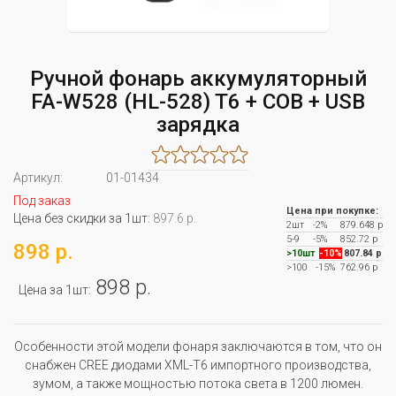
Ручной фонарь аккумуляторный
FA-W528 (HL-528) T6 + COB + USB
зарядка
Артикул:
01-01434
Под заказ
Цена при покупке:
Цена без скидки за 1шт:
897.6 р.
2шт
-2%
879.648 р
5-9
-5%
852.72 р
898 р.
>10шт
-10%
807.84 р
>100
-15%
762.96 р
898 р.
Цена за 1шт:
Особенности этой модели фонаря заключаются в том, что он
снабжен CREE диодами XML-T6 импортного производства,
зумом, а также мощностью потока света в 1200 люмен.