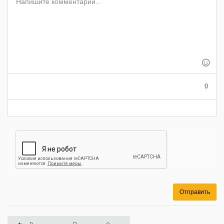
-
-
-
-
-
-
-
-
-
-
-
-
-
-
-
-
-
-
-
-
-
-
-
-
-
-
-
-
-
-
-
0
-
Отправить