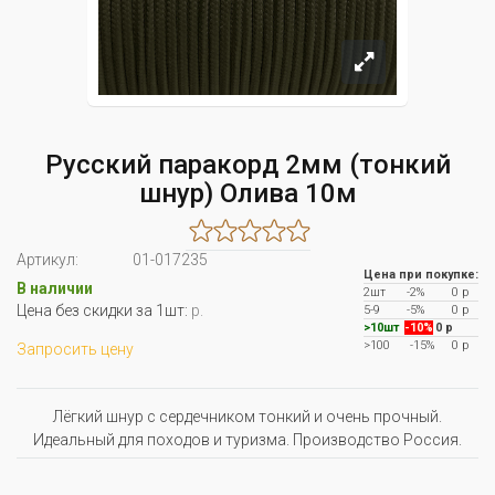
Русский паракорд 2мм (тонкий
шнур) Олива 10м
Артикул:
01-017235
Цена при покупке:
В наличии
2шт
-2%
0 р
Цена без скидки за 1шт:
р.
5-9
-5%
0 р
>10шт
-10%
0 р
>100
-15%
0 р
Запросить цену
Лёгкий шнур с сердечником тонкий и очень прочный.
Идеальный для походов и туризма. Производство Россия.