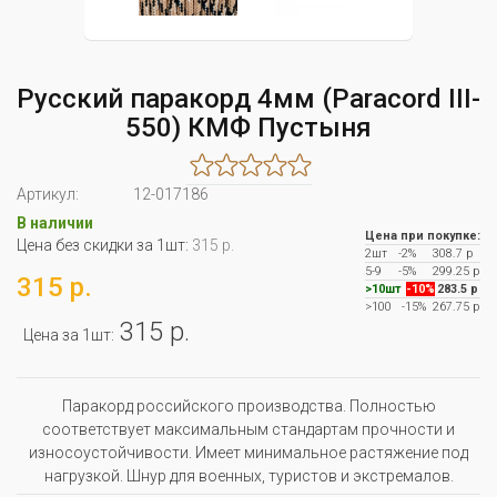
Русский паракорд 4мм (Paracord III-
550) КМФ Пустыня
Артикул:
12-017186
В наличии
Цена при покупке:
Цена без скидки за 1шт:
315 р.
2шт
-2%
308.7 р
5-9
-5%
299.25 р
315 р.
>10шт
-10%
283.5 р
>100
-15%
267.75 р
315 р.
Цена за 1шт:
Паракорд российского производства. Полностью
соответствует максимальным стандартам прочности и
износоустойчивости. Имеет минимальное растяжение под
нагрузкой. Шнур для военных, туристов и экстремалов.