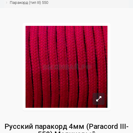
Паракорд (тип III) 550
Русский паракорд 4мм (Paracord III-