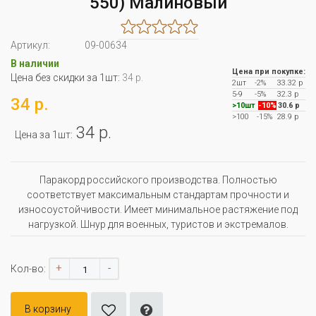
550) Малиновый
Артикул:
09-00634
В наличии
Цена при покупке:
Цена без скидки за 1шт:
34 р.
2шт
-2%
33.32 р
5-9
-5%
32.3 р
34 р.
>10шт
-10%
30.6 р
>100
-15%
28.9 р
34 р.
Цена за 1шт:
Паракорд российского производства. Полностью
соответствует максимальным стандартам прочности и
износоустойчивости. Имеет минимальное растяжение под
нагрузкой. Шнур для военных, туристов и экстремалов.
+
-
Кол-во:
В корзину