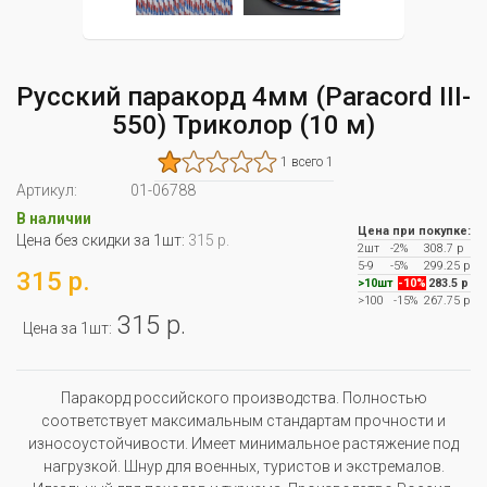
Русский паракорд 4мм (Paracord III-
550) Триколор (10 м)
1 всего 1
Артикул:
01-06788
В наличии
Цена при покупке:
Цена без скидки за 1шт:
315 р.
2шт
-2%
308.7 р
5-9
-5%
299.25 р
315 р.
>10шт
-10%
283.5 р
>100
-15%
267.75 р
315 р.
Цена за 1шт:
Паракорд российского производства. Полностью
соответствует максимальным стандартам прочности и
износоустойчивости. Имеет минимальное растяжение под
нагрузкой. Шнур для военных, туристов и экстремалов.