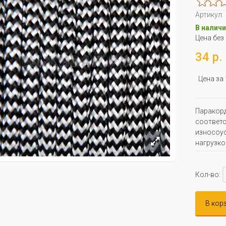
Артикул:
В наличи
Цена без
34 р.
Цена за
Паракорд
соответс
износоус
нагрузко
Кол-во:
В кор