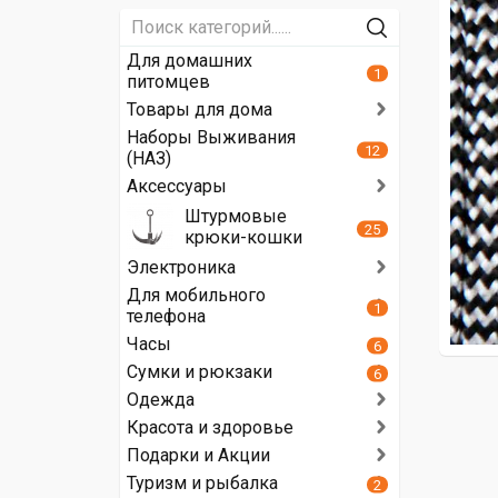
Для домашних
1
питомцев
Товары для дома
Наборы Выживания
12
(НАЗ)
Аксессуары
Штурмовые
25
крюки-кошки
Электроника
Для мобильного
1
телефона
Часы
6
Сумки и рюкзаки
6
Одежда
Красота и здоровье
Подарки и Акции
Туризм и рыбалка
2