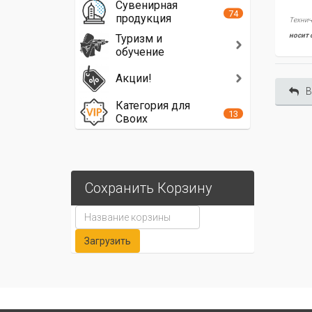
Сувенирная
74
продукция
Технич
носит 
Туризм и
обучение
Акции!
В
Категория для
13
Своих
Сохранить Корзину