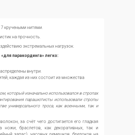
с 7 кручеными нитями.
истик на прочность.
воздействию экстремальных нагрузок.
 «для паракординга» легко:
распределены внутри.
итей, каждая из них состоит из множества
ком, который изначально использовался в стропах
антирования парашютисты использовали стропы
тве универсального троса, как военными, так и
олокон, за счёт чего достигается его гладкая
 ножи, браслетов, как декоративных, так и
ийный запас), часовых ремешков, брелоков на