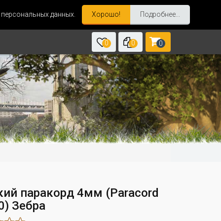
и персональных данных.
Хорошо!
Подробнее...
0
0
0
кий паракорд 4мм (Paracord
50) Зебра