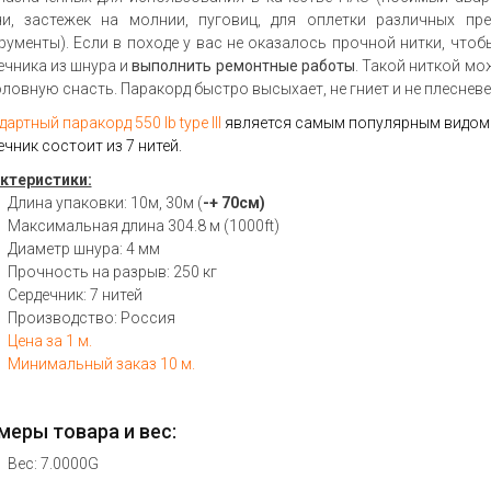
и, застежек на молнии, пуговиц, для оплетки различных пре
рументы). Если в походе у вас не оказалось прочной нитки, что
ечника из шнура и
выполнить ремонтные работы
. Такой ниткой мо
ловную снасть. Паракорд быстро высыхает, не гниет и не плесневе
артный паракорд 550 lb type III
является самым популярным видом п
ечник состоит из 7 нитей.
ктеристики:
Длина упаковки: 10м, 30м (
-+ 70см)
Максимальная длина 304.8 м (1000ft)
Диаметр шнура: 4 мм
Прочность на разрыв: 250 кг
Сердечник: 7 нитей
Производство: Россия
Цена за 1 м.
Минимальный заказ 10 м.
меры товара и вес:
Вес: 7.0000G