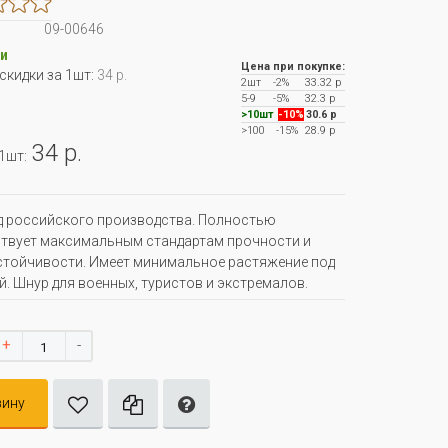
09-00646
и
Цена при покупке:
 скидки за 1шт:
34 р.
2шт
-2%
33.32 р
5-9
-5%
32.3 р
>10шт
-10%
30.6 р
>100
-15%
28.9 р
34 р.
 1шт:
 российского производства. Полностью
твует максимальным стандартам прочности и
тойчивости. Имеет минимальное растяжение под
й. Шнур для военных, туристов и экстремалов.
+
-
зину