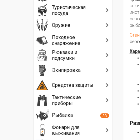
ключ
Туристическая
инст
посуда
серд
Оружие
рыбо
Станд
Походное
серд
снаряжение
Хара
Рюкзаки и
подсумки
Экипировка
Средства защиты
Тактические
приборы
Рыбалка
33
Раз
Фонари для
выживания