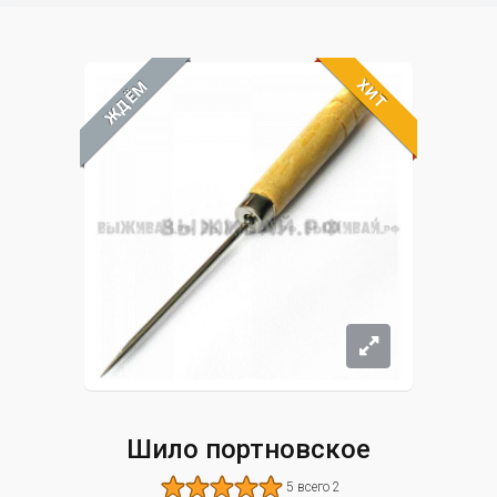
ХИТ
ЖДЁМ
Шило портновское
5 всего 2