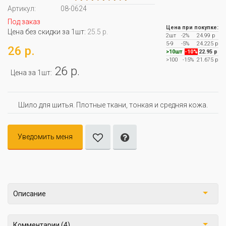
Артикул:
08-0624
Под заказ
Цена при покупке:
Цена без скидки за 1шт:
25.5 р.
2шт
-2%
24.99 р
5-9
-5%
24.225 р
26 р.
>10шт
-10%
22.95 р
>100
-15%
21.675 р
26 р.
Цена за 1шт:
Шило для шитья. Плотные ткани, тонкая и средняя кожа.
Уведомить меня
Описание
Комментарии (4)