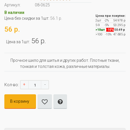
Артикул:
08-0625
В наличии
Цена при покупке:
Цена без скидки за 1шт:
56.1 р.
2шт
-2%
54.978 р
5-9
-5%
53.295 р
56 р.
>10шт
-10%
50.49 р
>100
-15%
47.685 р
56 р.
Цена за 1шт:
Прочное шило для шитья и других работ. Плотные ткани,
тонкая и толстая кожа, различные материалы.
+
-
Кол-во:
В корзину