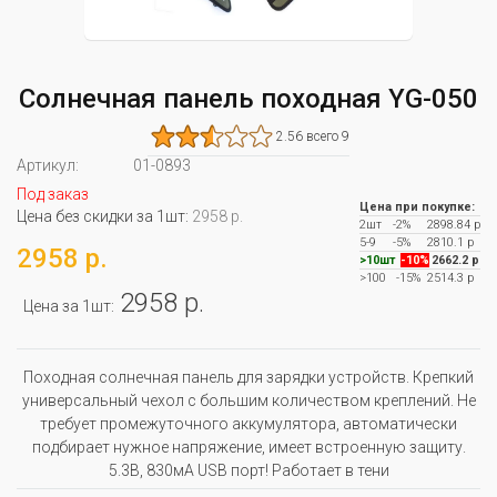
Солнечная панель походная YG-050
2.56 всего 9
Артикул:
01-0893
Под заказ
Цена при покупке:
Цена без скидки за 1шт:
2958 р.
2шт
-2%
2898.84 р
5-9
-5%
2810.1 р
2958 р.
>10шт
-10%
2662.2 р
>100
-15%
2514.3 р
2958 р.
Цена за 1шт:
Походная солнечная панель для зарядки устройств. Крепкий
универсальный чехол с большим количеством креплений. Не
требует промежуточного аккумулятора, автоматически
подбирает нужное напряжение, имеет встроенную защиту.
5.3В, 830мА USB порт! Работает в тени