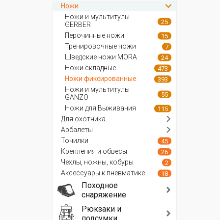
Ножи
Ножи и мультитулы
25
GERBER
Перочинные ножи
15
Тренировочные ножи
7
Шведские ножи MORA
24
Ножи складные
473
Ножи фиксированные
393
Ножи и мультитулы
55
GANZO
Ножи для Выживания
115
Для охотника
Арбалеты
Точилки
45
Крепления и обвесы
26
Чехлы, ножны, кобуры
2
Аксессуары к пневматике
18
Походное
снаряжение
Рюкзаки и
подсумки