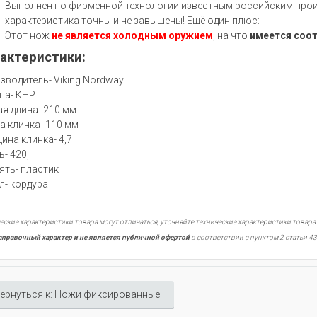
Выполнен по фирменной технологии известным российским произ
характеристика точны и не завышены! Ещё один плюс:
Этот нож
не является холодным оружием
, на что
имеется соо
актеристики:
зводитель- Viking Nordway
на- КНР
я длина- 210 мм
а клинка- 110 мм
ина клинка- 4,7
ь- 420,
ять- пластик
л- кордура
еские характеристики товара могут отличаться, уточняйте технические характеристики товара
справочный характер и не является публичной офертой
в соответствии с пунктом 2 статьи 43
ернуться к: Ножи фиксированные