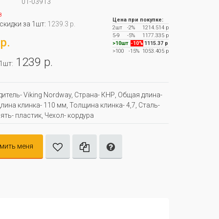
01-03913
з
Цена при покупке:
 скидки за 1шт:
1239.3 р.
2шт
-2%
1214.514 р
5-9
-5%
1177.335 р
р.
>10шт
-10%
1115.37 р
>100
-15%
1053.405 р
1239 р.
 1шт:
итель- Viking Nordway, Страна- КНР, Oбщая длина-
лина клинка- 110 мм, Толщина клинка- 4,7, Сталь-
оять- пластик, Чехол- кордура
мить меня