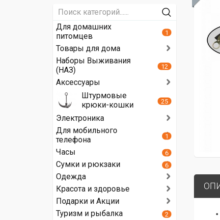
Для домашних
1
питомцев
Товары для дома
Наборы Выживания
12
(НАЗ)
Аксессуары
Штурмовые
25
крюки-кошки
Электроника
Для мобильного
1
телефона
Часы
6
Сумки и рюкзаки
6
Одежда
ОП
Красота и здоровье
Подарки и Акции
Туризм и рыбалка
2