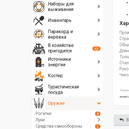
Наборы для
выживания
Инвентарь
Хар
Паракорд и
Прои
верёвка
Стра
Oбща
В хозяйстве
62
пригодится
Длин
Толщ
Источники
Стал
энергии
Руко
Чехо
Костер
Туристическая
Технич
посуда
носит 
Оружие
Рогатки
8
Луки
В
Средства самообороны
2