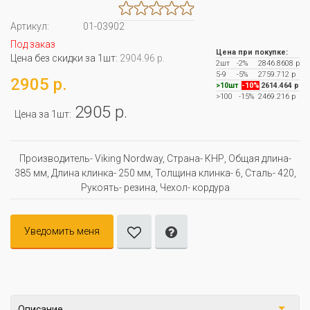
Артикул:
01-03902
Под заказ
Цена при покупке:
Цена без скидки за 1шт:
2904.96 р.
2шт
-2%
2846.8608 р
5-9
-5%
2759.712 р
2905 р.
>10шт
-10%
2614.464 р
>100
-15%
2469.216 р
2905 р.
Цена за 1шт:
Производитель- Viking Nordway, Страна- КНР, Oбщая длина-
385 мм, Длина клинка- 250 мм, Толщина клинка- 6, Сталь- 420,
Рукоять- резина, Чехол- кордура
Уведомить меня
Описание