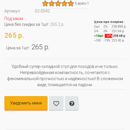
5 всего 1
Артикул:
02-0542
Под заказ
Цена при покупке:
Цена без скидки за 1шт:
265.2 р.
2шт
-2%
259.896 р
5-9
-5%
251.94 р
265 р.
>10шт
-10%
238.68 р
>100
-15%
225.42 р
265 р.
Цена за 1шт:
Удобный супер-складной стул для походов и не только.
Непревзойдённая компактность, сочетается с
феноменальной прочностью и надёжностью! В сложенном
виде, помещается на ладони.
Уведомить меня