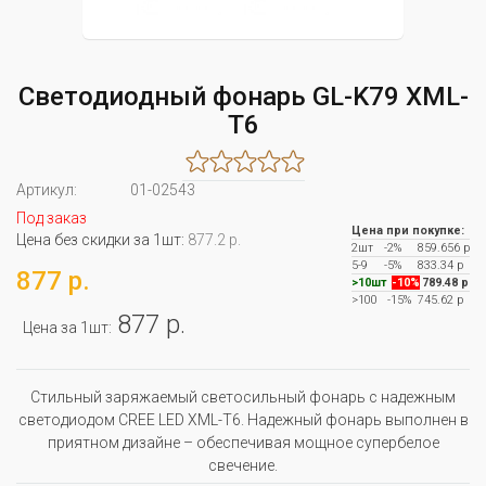
Светодиодный фонарь GL-K79 XML-
T6
Артикул:
01-02543
Под заказ
Цена при покупке:
Цена без скидки за 1шт:
877.2 р.
2шт
-2%
859.656 р
5-9
-5%
833.34 р
877 р.
>10шт
-10%
789.48 р
>100
-15%
745.62 р
877 р.
Цена за 1шт:
Стильный заряжаемый светосильный фонарь с надежным
светодиодом CREE LED XML-T6. Надежный фонарь выполнен в
приятном дизайне – обеспечивая мощное супербелое
свечение.