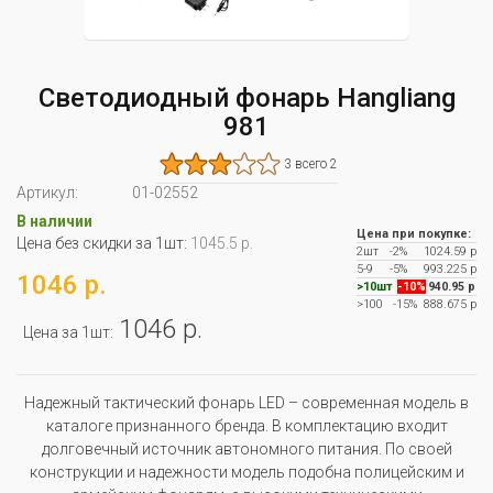
Светодиодный фонарь Hangliang
981
3 всего 2
Артикул:
01-02552
В наличии
Цена при покупке:
Цена без скидки за 1шт:
1045.5 р.
2шт
-2%
1024.59 р
5-9
-5%
993.225 р
1046 р.
>10шт
-10%
940.95 р
>100
-15%
888.675 р
1046 р.
Цена за 1шт:
Надежный тактический фонарь LED – современная модель в
каталоге признанного бренда. В комплектацию входит
долговечный источник автономного питания. По своей
конструкции и надежности модель подобна полицейским и