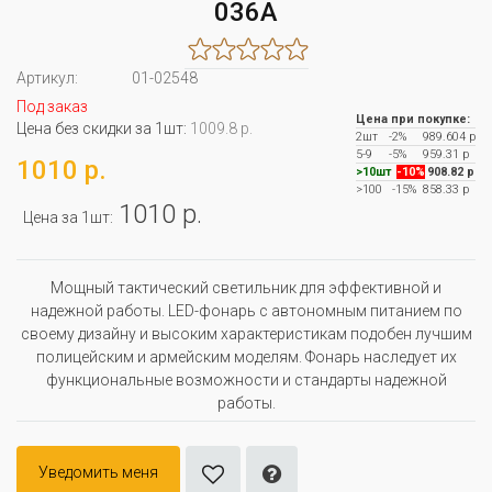
036A
Артикул:
01-02548
Под заказ
Цена при покупке:
Цена без скидки за 1шт:
1009.8 р.
2шт
-2%
989.604 р
5-9
-5%
959.31 р
1010 р.
>10шт
-10%
908.82 р
>100
-15%
858.33 р
1010 р.
Цена за 1шт:
Мощный тактический светильник для эффективной и
надежной работы. LED-фонарь с автономным питанием по
своему дизайну и высоким характеристикам подобен лучшим
полицейским и армейским моделям. Фонарь наследует их
функциональные возможности и стандарты надежной
работы.
Уведомить меня