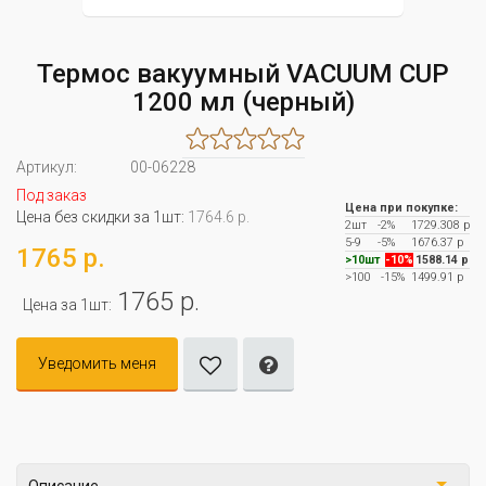
Термос вакуумный VACUUM CUP
1200 мл (черный)
Артикул:
00-06228
Под заказ
Цена при покупке:
Цена без скидки за 1шт:
1764.6 р.
2шт
-2%
1729.308 р
5-9
-5%
1676.37 р
1765 р.
>10шт
-10%
1588.14 р
>100
-15%
1499.91 р
1765 р.
Цена за 1шт:
Уведомить меня