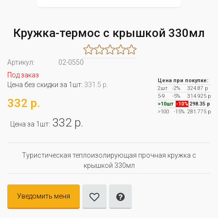
Кружка-термос с крышкой 330мл
Артикул:
02-0550
Под заказ
Цена при покупке:
Цена без скидки за 1шт:
331.5 р.
2шт
-2%
324.87 р
5-9
-5%
314.925 р
332 р.
>10шт
-10%
298.35 р
>100
-15%
281.775 р
332 р.
Цена за 1шт:
Туристическая теплоизолирующая прочная кружка с
крышкой 330мл
Уведомить меня