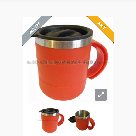
ХИТ
ЖДЁМ