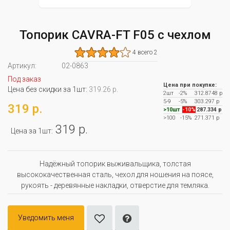
Топорик CAVRA-FT F05 с чехлом
4 всего 2
Артикул:
02-0863
Под заказ
Цена при покупке:
Цена без скидки за 1шт:
319.26 р.
2шт
-2%
312.8748 р
5-9
-5%
303.297 р
319 р.
>10шт
-10%
287.334 р
>100
-15%
271.371 р
319 р.
Цена за 1шт:
Надёжный топорик выживальщика, толстая
высококачественная сталь, чехол для ношения на поясе,
рукоять - деревянные накладки, отверстие для темляка.
Уведомить меня