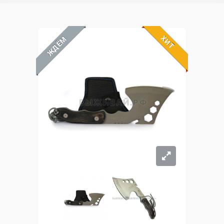
ХИТ
ЖДЁМ