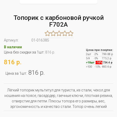
Топорик с карбоновой ручкой
F702А
Артикул:
01-016385
В наличии
Цена при покупке:
Цена без скидки за 1шт:
816 р.
2шт
-2%
799.68 р
5-9
-5%
775.2 р
816 р.
>10шт
-10%
734.4 р
>100
-15%
693.6 р
816 р.
Цена за 1шт:
Лёгкий топорик мультитул для туриста, из стали, чехол для
ношения на поясе, гвоздодер, гаечные ключи, плотная резина,
отверстие для петли. Плюсы топора его размеры, вес,
эргономичность и качество стали. Топор очень легкий