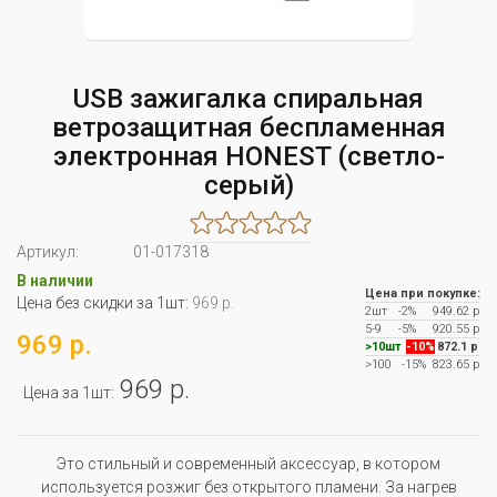
USB зажигалка спиральная
ветрозащитная беспламенная
электронная HONEST (светло-
серый)
Артикул:
01-017318
В наличии
Цена при покупке:
Цена без скидки за 1шт:
969 р.
2шт
-2%
949.62 р
5-9
-5%
920.55 р
969 р.
>10шт
-10%
872.1 р
>100
-15%
823.65 р
969 р.
Цена за 1шт:
Это стильный и современный аксессуар, в котором
используется розжиг без открытого пламени. За нагрев