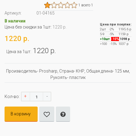
1 всего 1
Артикул:
01-04165
В наличии
Цена при покупке:
Цена без скидки за 1шт:
1220 р.
2шт
-2%
1195.6 р
5-9
-5%
1159 р
1220 р.
>10шт
-10%
1098 р
>100
-15%
1037 р
1220 р.
Цена за 1шт:
Производитель- Prosharp, Страна- КНР, Oбщая длина- 125 мм,
Рукоять- пластик
+
-
Кол-во:
В корзину