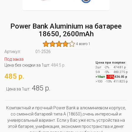
Power Bank Aluminium на батарее
18650, 2600mAh
4 всего 1
Артикул:
01-2526
Под заказ
Цена при покупке:
Цена без скидки за 1шт:
484.5 р.
2шт
-2%
474.81 р
5-9
-5%
460.275 р
485 р.
>10шт
-10%
436.05 р
>100
-15%
411.825 р
485 р.
Цена за 1шт:
Компактный и прочный Power Bank в алюминиевом корпусе,
со сменной батареей типа А (18650),очень интересный и
универсальный вариант. Если у Вас уже есть устройства на
этой батарее, унификация, экономия пространства и денег