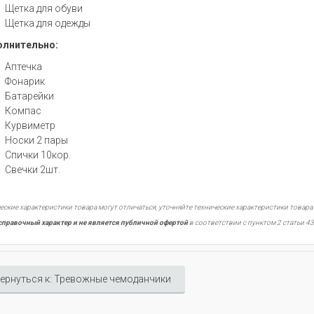
Щетка для обуви
Щетка для одежды
лнительно:
Аптечка
Фонарик
Батарейки
Компас
Курвиметр
Носки 2 пары
Спички 10кор.
Свечки 2шт.
еские характеристики товара могут отличаться, уточняйте технические характеристики товара
справочный характер и не является публичной офертой
в соответствии с пунктом 2 статьи 43
ернуться к: Тревожные чемоданчики