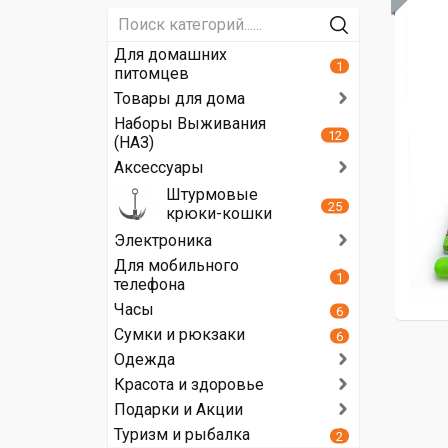
Для домашних
1
питомцев
Товары для дома
Наборы Выживания
12
(НАЗ)
Аксессуары
Штурмовые
25
крюки-кошки
Электроника
Для мобильного
1
телефона
Часы
6
Сумки и рюкзаки
6
Одежда
Красота и здоровье
Подарки и Акции
Туризм и рыбалка
2