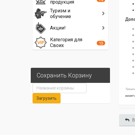
продукция
Туризм и
обучение
Допо
Акции!
Категория для
13
Своих
Сохранить Корзину
Технич
носит 
В