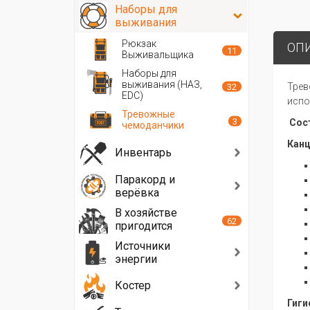
Наборы для
выживания
Рюкзак
ОП
11
Выживальщика
Наборы для
выживания (НАЗ,
Трев
32
EDC)
испо
Тревожные
3
Сост
чемоданчики
Канц
Инвентарь
Паракорд и
верёвка
В хозяйстве
62
пригодится
Источники
энергии
Костер
Гиги