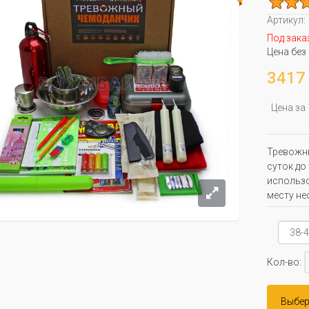
Артикул:
Под зака
Цена без
3417 
Цена за
Тревожны
суток до
использо
месту не
Кол-во:
Выбер