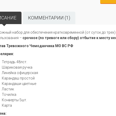
ИСАНИЕ
КОММЕНТАРИИ (1)
ожный набор для обеспечения кратковременной (от суток до трех
льзования –
срочное (по тревоге или сбору) отбытие
к месту н
ав Тревожного Чемоданчика МО ВС РФ
елярия:
Тетрадь 48лст.
Шариковая ручка
Линейка офицерская
Карандаш простой
Карандаши цветные
Ластик
Точилка
Конверты 5шт.
Карта
ена: