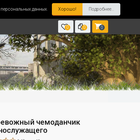
и персональных данных.
Хорошо!
Подробнее...
0
0
0
ревожный чемоданчик
нослужащего