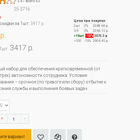
3.47 всего 43
25-3716
з
Цена при покупке:
 скидки за 1шт:
3417 р.
2шт
-2%
3348.66 р
5-9
-5%
3246.15 р
р.
>10шт
-10%
3075.3 р
>100
-15%
2904.45 р
3417 р.
 1шт:
й набор для обеспечения кратковременной (от
 трех) автономности сотрудника. Условия
вания – срочное (по тревоге или сбору) отбытие к
сения службы и выполнения боевых задач.
+
-
ите вариант