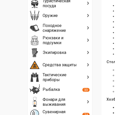
Туристическая
посуда
Оружие
Походное
снаряжение
Рюкзаки и
подсумки
Экипировка
Стол
Средства защиты
Тактические
приборы
Рыбалка
33
Фонари для
Хозб
выживания
Сувенирная
74