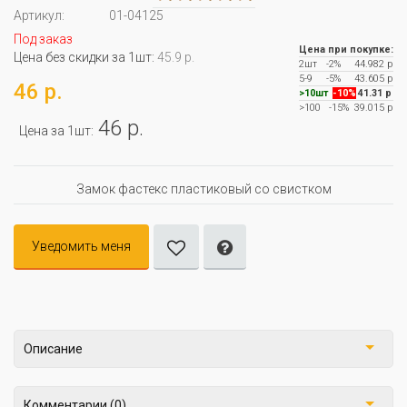
Артикул:
01-04125
Под заказ
Цена при покупке:
Цена без скидки за 1шт:
45.9 р.
2шт
-2%
44.982 р
5-9
-5%
43.605 р
46 р.
>10шт
-10%
41.31 р
>100
-15%
39.015 р
46 р.
Цена за 1шт:
Замок фастекс пластиковый со свистком
Уведомить меня
Описание
Комментарии (0)