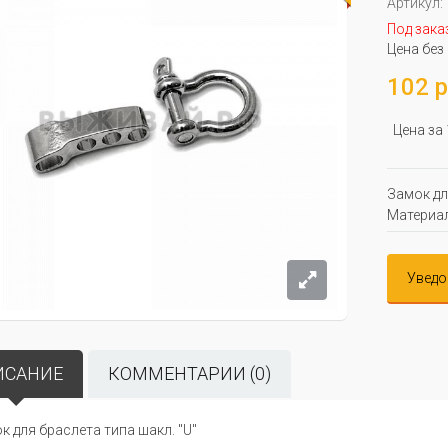
Артикул:
Под зака
Цена без
102 р
Цена за
Замок дл
Материал
Уведо
ИСАНИЕ
КОММЕНТАРИИ (0)
к для браслета типа шакл. "U"