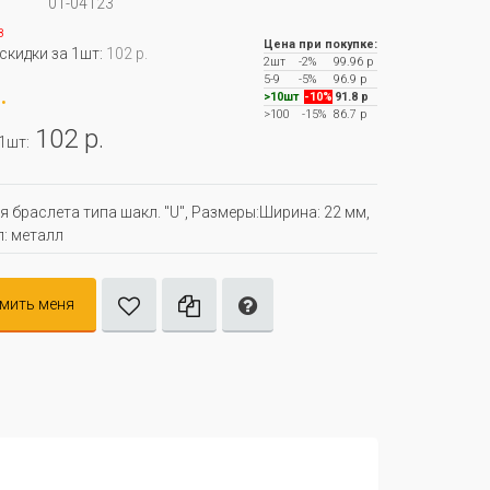
01-04123
з
Цена при покупке:
 скидки за 1шт:
102 р.
2шт
-2%
99.96 р
5-9
-5%
96.9 р
.
>10шт
-10%
91.8 р
>100
-15%
86.7 р
102 р.
 1шт:
я браслета типа шакл. "U", Размеры:Ширина: 22 мм,
: металл
мить меня