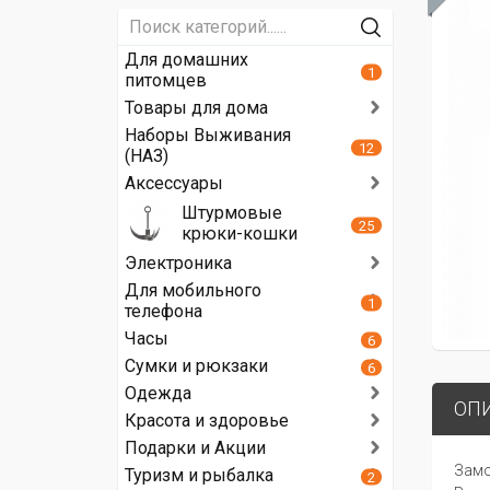
Для домашних
1
питомцев
Товары для дома
Наборы Выживания
12
(НАЗ)
Аксессуары
Штурмовые
25
крюки-кошки
Электроника
Для мобильного
1
телефона
Часы
6
Сумки и рюкзаки
6
Одежда
ОП
Красота и здоровье
Подарки и Акции
Замо
Туризм и рыбалка
2