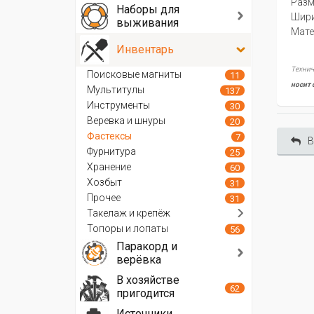
Разм
Наборы для
Шири
выживания
Мате
Инвентарь
Технич
Поисковые магниты
11
носит 
Мультитулы
137
Инструменты
30
Веревка и шнуры
20
Фастексы
7
В
Фурнитура
25
Хранение
60
Хозбыт
31
Прочее
31
Такелаж и крепёж
Топоры и лопаты
56
Паракорд и
верёвка
В хозяйстве
62
пригодится
Источники