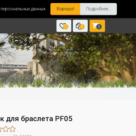
и персональных данных.
Хорошо!
Подробнее...
0
0
0
к для браслета PF05