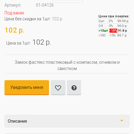
Артикул:
01-04126
Под заказ
Цена при покупке:
Цена без скидки за 1шт:
102 р.
2шт
-2%
99.96 р
5-9
-5%
96.9 р
102 р.
>10шт
-10%
91.8 р
>100
-15%
86.7 р
102 р.
Цена за 1шт:
Замок фастекс пластиковый с компасом, огнивом и
свистком
Уведомить меня
Описание