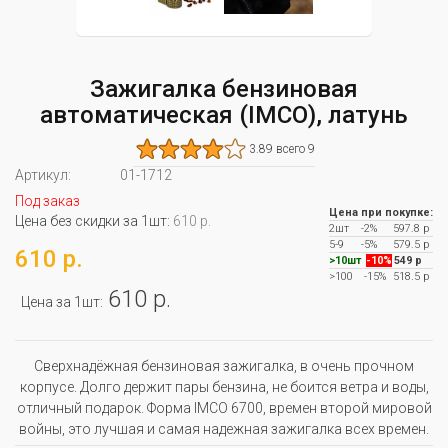
Зажигалка бензиновая
автоматическая (IMCO), латунь
3.89 всего 9
Артикул:
01-1712
Под заказ
Цена при покупке:
Цена без скидки за 1шт:
610 р.
2шт
-2%
597.8 р
5-9
-5%
579.5 р
610 р.
>10шт
-10%
549 р
>100
-15%
518.5 р
610 р.
Цена за 1шт:
Сверхнадёжная бензиновая зажигалка, в очень прочном
корпусе. Долго держит пары бензина, не боится ветра и воды,
отличный подарок. Форма IMCO 6700, времен второй мировой
войны, это лучшая и самая надежная зажигалка всех времен.