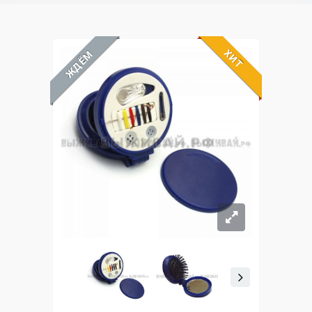
ХИТ
ЖДЁМ