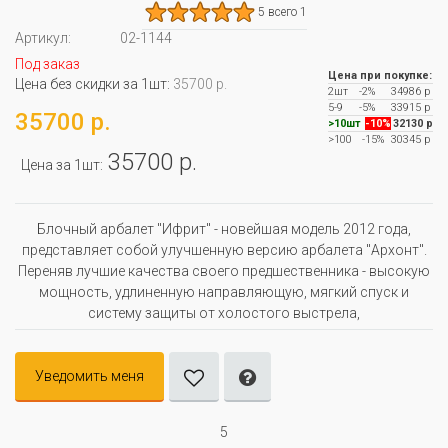
5 всего 1
Артикул:
02-1144
Под заказ
Цена при покупке:
Цена без скидки за 1шт:
35700 р.
2шт
-2%
34986 р
5-9
-5%
33915 р
35700 р.
>10шт
-10%
32130 р
>100
-15%
30345 р
35700 р.
Цена за 1шт:
Блочный арбалет "Ифрит" - новейшая модель 2012 года,
представляет собой улучшенную версию арбалета "Архонт".
Переняв лучшие качества своего предшественника - высокую
мощность, удлиненную направляющую, мягкий спуск и
систему защиты от холостого выстрела,
Уведомить меня
5