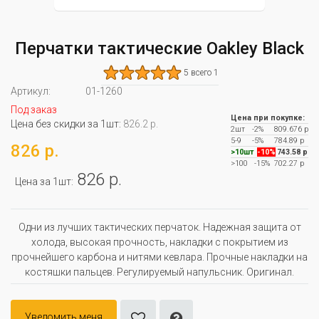
Перчатки тактические Oakley Black
5 всего 1
Артикул:
01-1260
Под заказ
Цена при покупке:
Цена без скидки за 1шт:
826.2 р.
2шт
-2%
809.676 р
5-9
-5%
784.89 р
826 р.
>10шт
-10%
743.58 р
>100
-15%
702.27 р
826 р.
Цена за 1шт:
Одни из лучших тактических перчаток. Надежная защита от
холода, высокая прочность, накладки с покрытием из
прочнейшего карбона и нитями кевлара. Прочные накладки на
костяшки пальцев. Регулируемый напульсник. Оригинал.
Уведомить меня