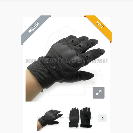
ХИТ
ЖДЁМ