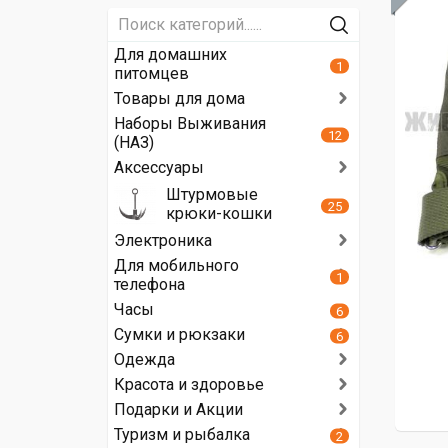
Для домашних
1
питомцев
Товары для дома
Наборы Выживания
12
(НАЗ)
Аксессуары
Штурмовые
25
крюки-кошки
Электроника
Для мобильного
1
телефона
Часы
6
Сумки и рюкзаки
6
Одежда
Красота и здоровье
Подарки и Акции
Туризм и рыбалка
2