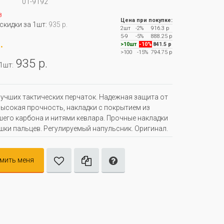
01-9192
з
Цена при покупке:
 скидки за 1шт:
935 р.
2шт
-2%
916.3 р
5-9
-5%
888.25 р
.
>10шт
-10%
841.5 р
>100
-15%
794.75 р
935 р.
 1шт:
лучших тактических перчаток. Надежная защита от
высокая прочность, накладки с покрытием из
его карбона и нитями кевлара. Прочные накладки
шки пальцев. Регулируемый напульсник. Оригинал.
мить меня