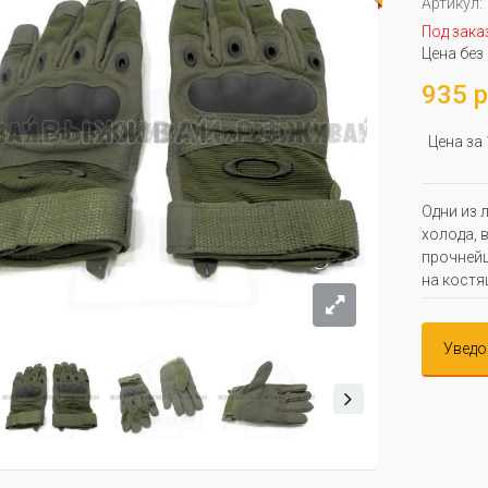
Артикул:
Под зака
Цена без
935 р
Цена за
Одни из 
холода, 
прочнейш
на костя
Уведо