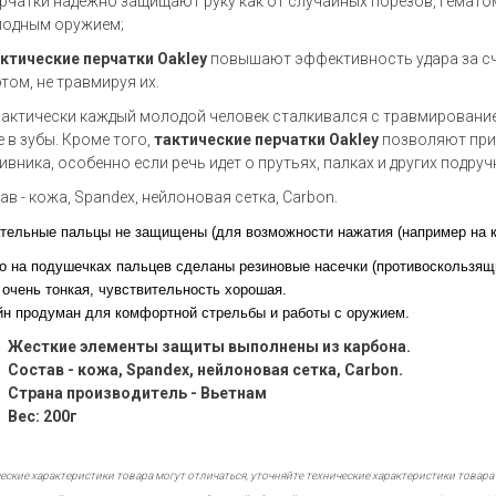
рчатки надежно защищают руку как от случайных порезов, гематом
лодным оружием;
ктические перчатки
Oakley
повышают эффективность удара за сч
этом, не травмируя их.
актически каждый молодой человек сталкивался с травмированием
е в зубы. Кроме того,
тактические перчатки
Oakley
позволяют при
ивника, особенно если речь идет о прутьях, палках и других подруч
ав - кожа, Spandex, нейлоновая сетка, Carbon.
ательные пальцы не защищены (для возможности нажатия (например на к
о на подушечках пальцев сделаны резиновые насечки (противоскользящ
очень тонкая, чувствительность хорошая.
йн продуман для комфортной стрельбы и работы с оружием.
Жесткие элементы защиты выполнены из карбона.
Состав - кожа, Spandex, нейлоновая сетка, Carbon.
Страна производитель - Вьетнам
Вес: 200г
еские характеристики товара могут отличаться, уточняйте технические характеристики товара