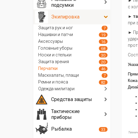
► пе
подсумки
с хо
Экипировка
►
та
при 
Защита рук и ног
7
► Пр
Нашивки и патчи
19
удар
Аксессуары
16
прот
Головные уборы
68
Носки и стельки
Сост
30
Защита зрения
20
Указ
Перчатки
46
Прям
Маскхалаты, плащи
7
Кожа 
Ремни и пояса
82
Диза
Одежда милитари
Средства защиты
Тактические
приборы
Рыбалка
33
Технич