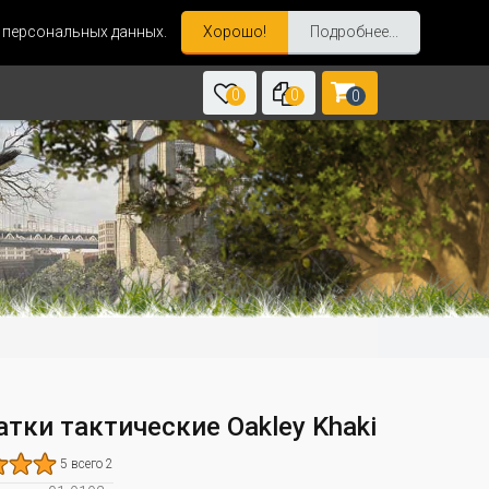
и персональных данных.
Хорошо!
Подробнее...
0
0
0
атки тактические Oakley Khaki
5 всего 2