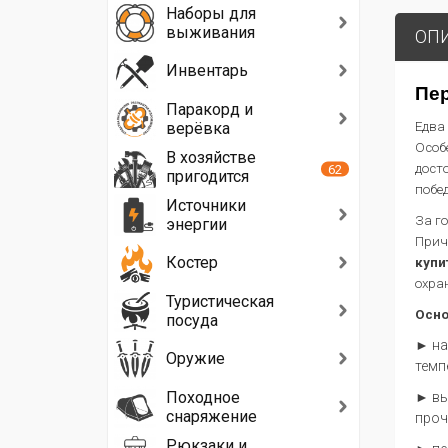
Наборы для
выживания
ОП
Инвентарь
Пер
Паракорд и
верёвка
Едва
Особ
В хозяйстве
дост
62
пригодится
побед
Источники
За г
энергии
Прич
Костер
купи
охра
Туристическая
Осно
посуда
► на
Оружие
темп
Походное
► вы
снаряжение
проч
Рюкзаки и