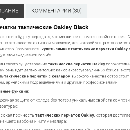
ИСАНИЕ
КОММЕНТАРИИ (30)
чатки тактические Oakley Black
 ли кто-то будет утверждать, что мы живем в самое спокойное время.
енно это касается активной молодежи, для которой улица становится 
оинство. Возможность
купить зимние тактические перчатки
Oakley 
у в этой ежедневной борьбе.
оды своего существования
тактические перчатки
Oakley
положительно
ем речь идет далеко не только как об аксессуаре уличных бойцов, эк
ть тактические перчатки с кевларом
высокого качества остро стоит
ны, армейскими подразделениями и другими профессионалами.
вные функции:
дежная защита от холода без потери уникальных свойств компози
ературах;
сокая прочность
тактических перчаток
Oakley
, которая достига
нейшего карбона и нитям кевлара;