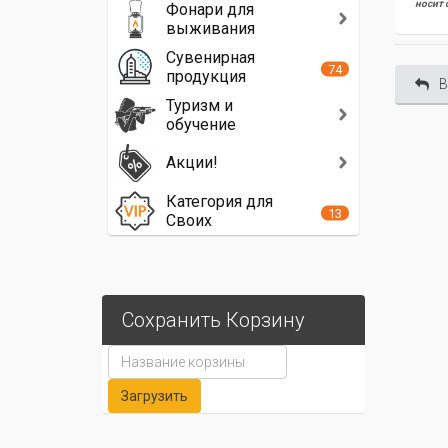
носит 
Фонари для
выживания
Сувенирная
74
продукция
В
Туризм и
обучение
Акции!
Категория для
13
Своих
Сохранить Корзину