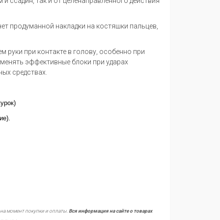
 и ссадин, так и от целенаправленного действия
ет продуманной накладки на костяшки пальцев,
 руки при контакте в голову, особенно при
менять эффективные блоки при ударах
ных средствах.
урок)
ие).
 на момент покупки и оплаты.
Вся информация на сайте о товарах