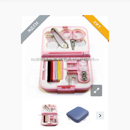
ХИТ
ЖДЁМ