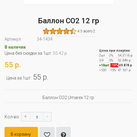
Баллон CO2 12 гр
4.5 всего 2
Артикул:
34-1434
В наличии
Цена при покупке:
Цена без скидки за 1шт:
55.42 р.
2шт
-2%
54.3116 р
5-9
-5%
52.649 р
55 р.
>10шт
-10%
49.878 р
>100
-15%
47.107 р
55 р.
Цена за 1шт:
Баллон CO2 Umarex 12 гр.
+
-
Кол-во:
В корзину