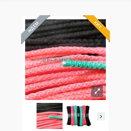
ХИТ
ЖДЁМ