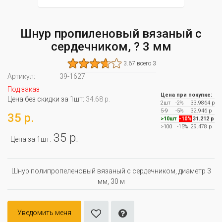
Шнур пропиленовый вязаный с
сердечником, ? 3 мм
3.67 всего 3
Артикул:
39-1627
Под заказ
Цена при покупке:
Цена без скидки за 1шт:
34.68 р.
2шт
-2%
33.9864 р
5-9
-5%
32.946 р
35 р.
>10шт
-10%
31.212 р
>100
-15%
29.478 р
35 р.
Цена за 1шт:
Шнур полипропеленовый вязаный с сердечником, диаметр 3
мм, 30 м
Уведомить меня