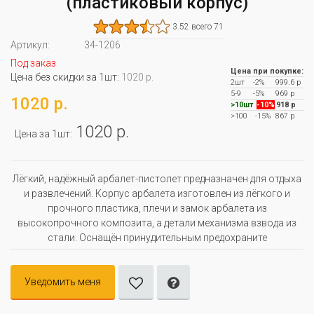
(пластиковый корпус)
3.52 всего 71
Артикул:
34-1206
Под заказ
Цена при покупке:
Цена без скидки за 1шт:
1020 р.
2шт
-2%
999.6 р
5-9
-5%
969 р
1020 р.
>10шт
-10%
918 р
>100
-15%
867 р
1020 р.
Цена за 1шт:
Лёгкий, надёжный арбалет-пистолет предназначен для отдыха
и развлечений. Корпус арбалета изготовлен из лёгкого и
прочного пластика, плечи и замок арбалета из
высокопрочного композита, а детали механизма взвода из
стали. Оснащён принудительным предохраните
Уведомить меня