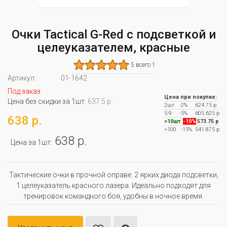
Очки Tactical G-Red с подсветкой и
целеуказателем, красные
5 всего 1
Артикул:
01-1642
Под заказ
Цена при покупке:
Цена без скидки за 1шт:
637.5 р.
2шт
-2%
624.75 р
5-9
-5%
605.625 р
638 р.
>10шт
-10%
573.75 р
>100
-15%
541.875 р
638 р.
Цена за 1шт:
Тактические очки в прочной оправе. 2 ярких диода подсветки,
1 целеуказатель красного лазера. Идеально подходят для
тренировок командного боя, удобны в ночное время.