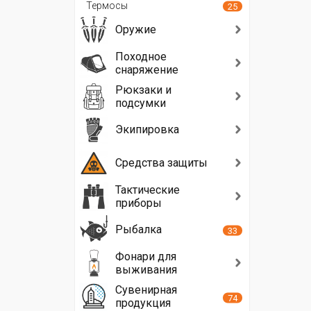
Термосы
25
Оружие
Походное
снаряжение
Рюкзаки и
подсумки
Экипировка
Средства защиты
Тактические
приборы
Рыбалка
33
Фонари для
выживания
Сувенирная
74
продукция