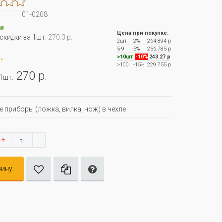
01-0208
и
Цена при покупке:
 скидки за 1шт:
270.3 р.
2шт
-2%
264.894 р
5-9
-5%
256.785 р
.
>10шт
-10%
243.27 р
>100
-15%
229.755 р
270 р.
 1шт:
 приборы (ложка, вилка, нож) в чехле
+
-
зину