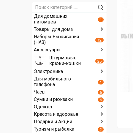
Для домашних
1
питомцев
Товары для дома
Наборы Выживания
12
(НАЗ)
Аксессуары
Штурмовые
25
крюки-кошки
Электроника
Для мобильного
1
телефона
Часы
6
Сумки и рюкзаки
6
Одежда
Красота и здоровье
Подарки и Акции
Туризм и рыбалка
2