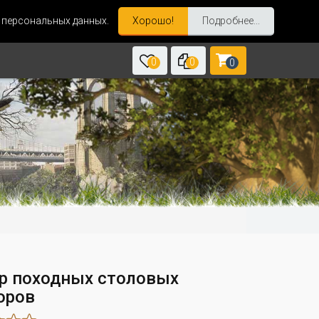
и персональных данных.
Хорошо!
Подробнее...
0
0
0
р походных столовых
оров