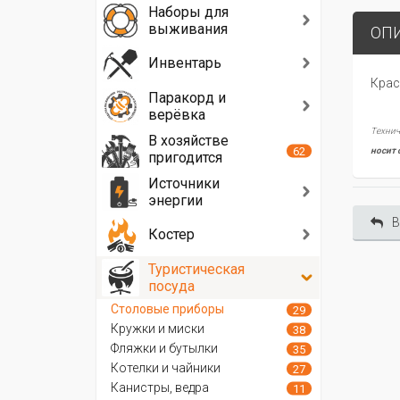
Наборы для
выживания
ОП
Инвентарь
Крас
Паракорд и
верёвка
Технич
В хозяйстве
62
носит 
пригодится
Источники
энергии
В
Костер
Туристическая
посуда
Столовые приборы
29
Кружки и миски
38
Фляжки и бутылки
35
Котелки и чайники
27
Канистры, ведра
11