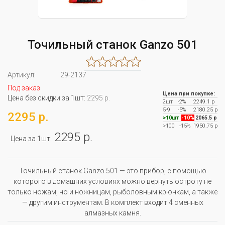
Точильный станок Ganzo 501
Артикул:
29-2137
Под заказ
Цена при покупке:
Цена без скидки за 1шт:
2295 р.
2шт
-2%
2249.1 р
5-9
-5%
2180.25 р
2295 р.
>10шт
-10%
2065.5 р
>100
-15%
1950.75 р
2295 р.
Цена за 1шт:
Точильный станок Ganzo 501 — это прибор, с помощью
которого в домашних условиях можно вернуть остроту не
только ножам, но и ножницам, рыболовным крючкам, а также
— другим инструментам. В комплект входит 4 сменных
алмазных камня.