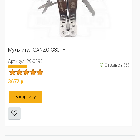
Нож c
Артику
ьтитул GANZO G301H
653 р
кул: 29-0092
☺
Отзывов (6)
Ув
 р.
 корзину