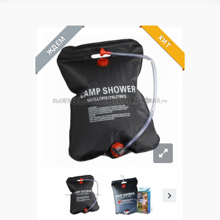
ХИТ
ЖДЁМ