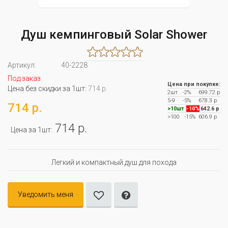
Душ кемпинговый Solar Shower
Артикул:
40-2228
Под заказ
Цена при покупке:
Цена без скидки за 1шт:
714 р.
2шт
-2%
699.72 р
5-9
-5%
678.3 р
714 р.
>10шт
-10%
642.6 р
>100
-15%
606.9 р
714 р.
Цена за 1шт:
Легкий и компактный душ для похода
Уведомить меня