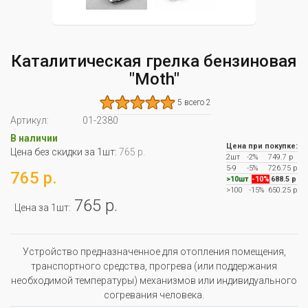
Каталитическая грелка бензиновая
"Moth"
5 всего 2
Артикул:
01-2380
В наличии
Цена при покупке:
Цена без скидки за 1шт:
765 р.
2шт
-2%
749.7 р
5-9
-5%
726.75 р
765 р.
>10шт
-10%
688.5 р
>100
-15%
650.25 р
765 р.
Цена за 1шт:
Устройство предназначенное для отопления помещения,
транспортного средства, прогрева (или поддержания
необходимой температуры) механизмов или индивидуального
согревания человека.